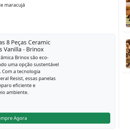
de maracujá
as 8 Peças Ceramic
s Vanilla - Brinox
râmica Brinox são eco-
endo uma opção sustentável
. Com a tecnologia
eral Resist, essas panelas
paro eficiente e
eio ambiente.
ompre Agora