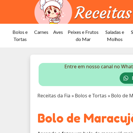
Bolos e
Carnes
Aves
Peixes e Frutos
Saladas e
Tortas
do Mar
Molhos
Entre em nosso canal no What
E
Receitas da Fia
»
Bolos e Tortas
»
Bolo de M
Bolo de Maracuj