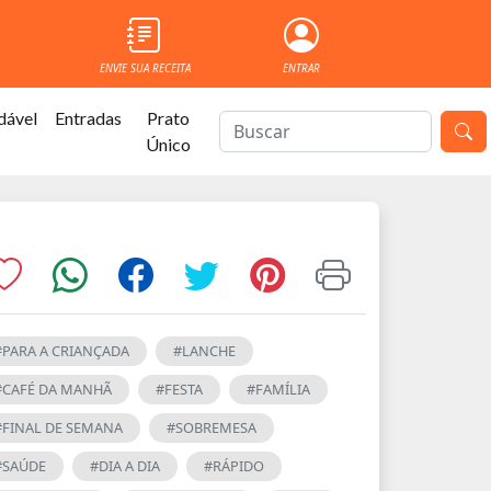
ENVIE SUA RECEITA
ENTRAR
dável
Entradas
Prato
Único
#PARA A CRIANÇADA
#LANCHE
#CAFÉ DA MANHÃ
#FESTA
#FAMÍLIA
#FINAL DE SEMANA
#SOBREMESA
#SAÚDE
#DIA A DIA
#RÁPIDO