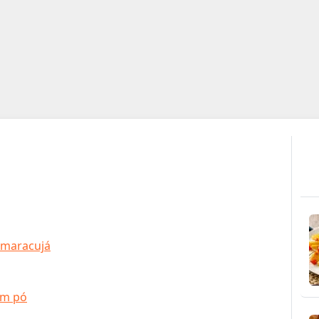
maracujá
em pó