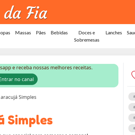
Sopas
Massas
Pães
Bebidas
Doces e
Lanches
Sau
Sobremesas
sapp e receba nossas melhores receitas.
ntrar no canal
aracujá Simples
á Simples