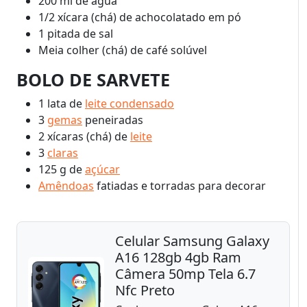
200 ml de água
1/2 xícara (chá) de achocolatado em pó
1 pitada de sal
Meia colher (chá) de café solúvel
BOLO DE SARVETE
1 lata de
leite condensado
3
gemas
peneiradas
2 xícaras (chá) de
leite
3
claras
125 g de
açúcar
Amêndoas
fatiadas e torradas para decorar
Celular Samsung Galaxy
A16 128gb 4gb Ram
Câmera 50mp Tela 6.7
Nfc Preto