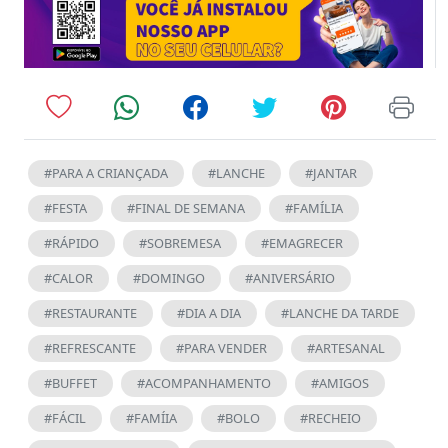
#PARA A CRIANÇADA
#LANCHE
#JANTAR
#FESTA
#FINAL DE SEMANA
#FAMÍLIA
#RÁPIDO
#SOBREMESA
#EMAGRECER
#CALOR
#DOMINGO
#ANIVERSÁRIO
#RESTAURANTE
#DIA A DIA
#LANCHE DA TARDE
#REFRESCANTE
#PARA VENDER
#ARTESANAL
#BUFFET
#ACOMPANHAMENTO
#AMIGOS
#FÁCIL
#FAMÍIA
#BOLO
#RECHEIO