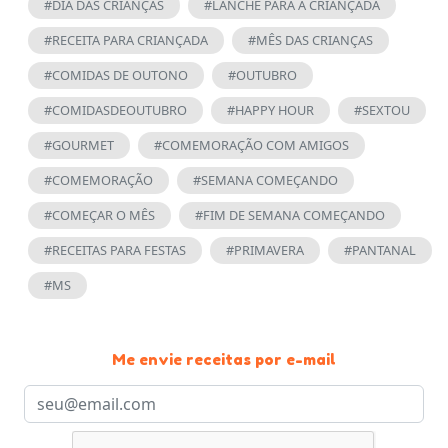
#DIA DAS CRIANÇAS
#LANCHE PARA A CRIANÇADA
#RECEITA PARA CRIANÇADA
#MÊS DAS CRIANÇAS
#COMIDAS DE OUTONO
#OUTUBRO
#COMIDASDEOUTUBRO
#HAPPY HOUR
#SEXTOU
#GOURMET
#COMEMORAÇÃO COM AMIGOS
#COMEMORAÇÃO
#SEMANA COMEÇANDO
#COMEÇAR O MÊS
#FIM DE SEMANA COMEÇANDO
#RECEITAS PARA FESTAS
#PRIMAVERA
#PANTANAL
#MS
Me envie receitas por e-mail