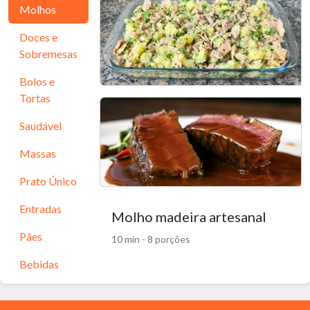
Molhos
Doces e
Sobremesas
Bolos e
Tortas
Salada de Batata
Saudável
Mediterrânea
Massas
25 min - 5 porções
Prato Único
Entradas
Molho madeira artesanal
Pães
10 min - 8 porções
Bebidas