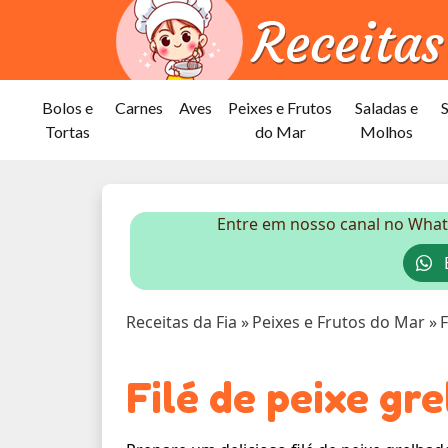
Bolos e
Carnes
Aves
Peixes e Frutos
Saladas e
Tortas
do Mar
Molhos
Entre em nosso canal no What
E
Receitas da Fia
»
Peixes e Frutos do Mar
»
F
Filé de peixe gr