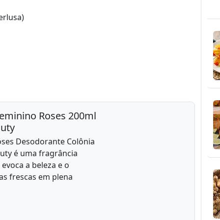
erlusa)
Feminino Roses 200ml
auty
oses Desodorante Colônia
uty é uma fragrância
evoca a beleza e o
as frescas em plena