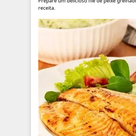
Prepare um delicioso filé de peixe grelhad
receita.