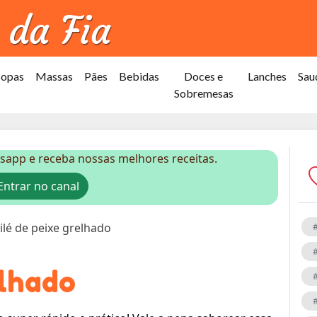
Sopas
Massas
Pães
Bebidas
Doces e
Lanches
Sau
Sobremesas
sapp e receba nossas melhores receitas.
ntrar no canal
ilé de peixe grelhado
elhado