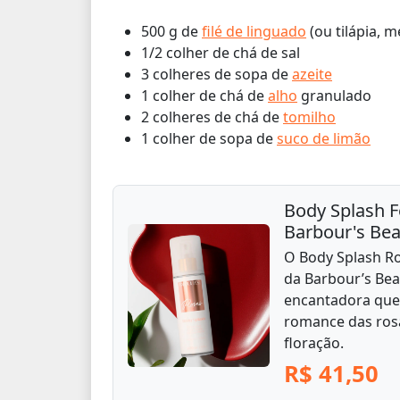
500 g de
filé de linguado
(ou tilápia, m
1/2 colher de chá de sal
3 colheres de sopa de
azeite
1 colher de chá de
alho
granulado
2 colheres de chá de
tomilho
1 colher de sopa de
suco de limão
Body Splash 
Barbour's Be
O Body Splash R
da Barbour’s Bea
encantadora que 
romance das ros
floração.
R$ 41,50