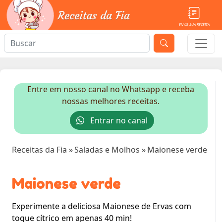
ENVIE SUA RECEITA
Entre em nosso canal no Whatsapp e receba
nossas melhores receitas.
Entrar no canal
Receitas da Fia
»
Saladas e Molhos
»
Maionese verde
Maionese verde
Experimente a deliciosa Maionese de Ervas com
toque cítrico em apenas 40 min!