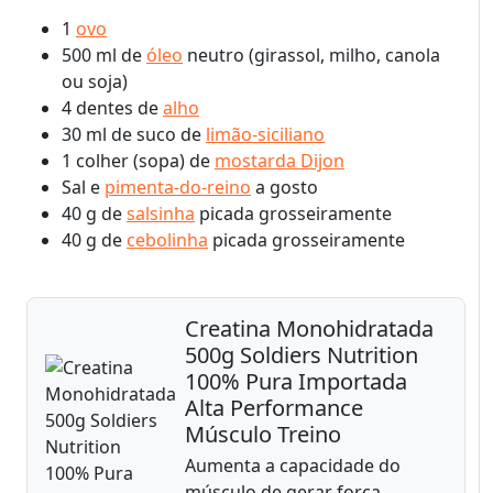
1
ovo
500 ml de
óleo
neutro (girassol, milho, canola
ou soja)
4 dentes de
alho
30 ml de suco de
limão-siciliano
1 colher (sopa) de
mostarda Dijon
Sal e
pimenta-do-reino
a gosto
40 g de
salsinha
picada grosseiramente
40 g de
cebolinha
picada grosseiramente
Creatina Monohidratada
500g Soldiers Nutrition
100% Pura Importada
Alta Performance
Músculo Treino
Aumenta a capacidade do
músculo de gerar força,