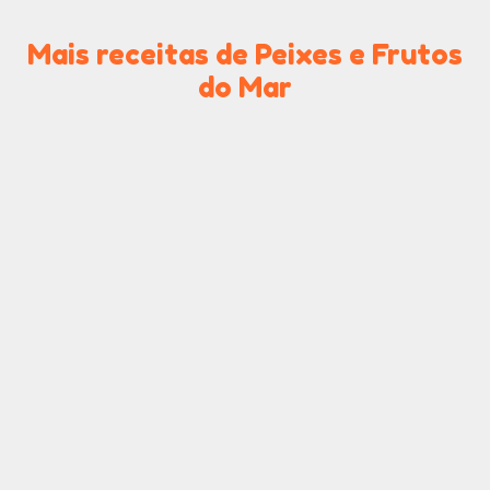
Mais receitas de Peixes e Frutos
do Mar
Bacalhau de Forno
Delicioso Filé de
Merluza Assado com
Batatas