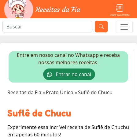
ENVIE SUA RECEITA
Entre em nosso canal no Whatsapp e receba
nossas melhores receitas.
Entrar no canal
Receitas da Fia
»
Prato Único
»
Suflê de Chucu
Suflê de Chucu
Experimente essa incrível receita de Suflê de Chuchu
em apenas 60 minutos!