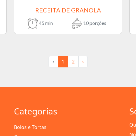
RECEITA DE GRANOLA
45 min
10 porções
‹
1
2
›
Categorias
S
Qu
Bolos e Tortas
No