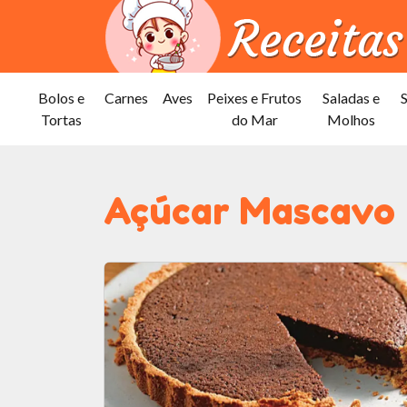
Bolos e
Carnes
Aves
Peixes e Frutos
Saladas e
Tortas
do Mar
Molhos
Açúcar Mascavo