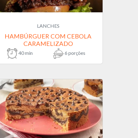
LANCHES
HAMBÚRGUER COM CEBOLA
CARAMELIZADO
40 min
6 porções