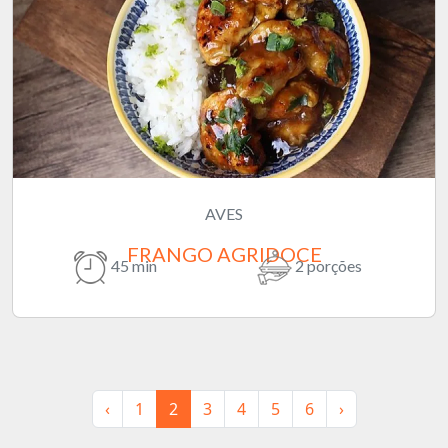
AVES
FRANGO AGRIDOCE
45 min
2 porções
‹
1
2
3
4
5
6
›