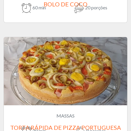
BOLO DE COCO
60 min
20 porções
MASSAS
TORTA RÁPIDA DE PIZZA PORTUGUESA
20 min
8 porções