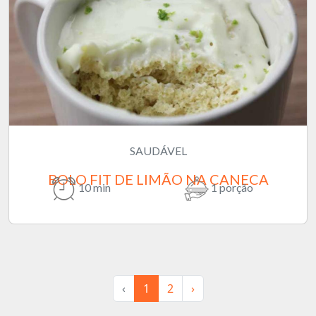
SAUDÁVEL
BOLO FIT DE LIMÃO NA CANECA
10 min
1 porção
‹
1
2
›