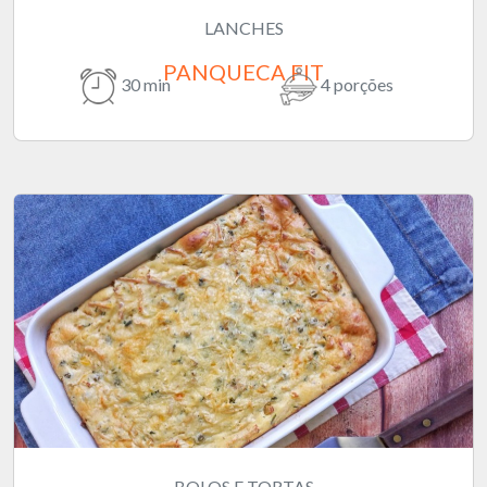
LANCHES
PANQUECA FIT
30 min
4 porções
BOLOS E TORTAS