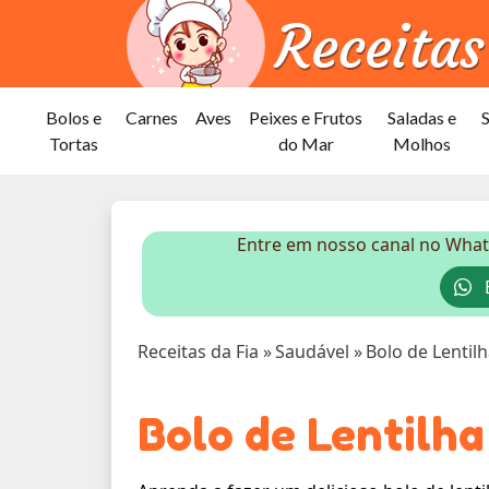
Bolos e
Carnes
Aves
Peixes e Frutos
Saladas e
Tortas
do Mar
Molhos
Entre em nosso canal no What
E
Receitas da Fia
»
Saudável
»
Bolo de Lentil
Bolo de Lentilha