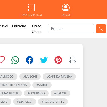
ENVIE SUA RECEITA
ENTRAR
dável
Entradas
Prato
Único
#ALMOÇO
#LANCHE
#CAFÉ DA MANHÃ
#FINAL DE SEMANA
#SAÚDE
#EMAGRECER
#DOMINGO
#CALOR
#LEVE
#DIA A DIA
#RESTAURANTE