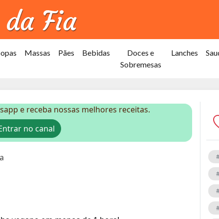
Sopas
Massas
Pães
Bebidas
Doces e
Lanches
Sau
Sobremesas
sapp e receba nossas melhores receitas.
ntrar no canal
ha