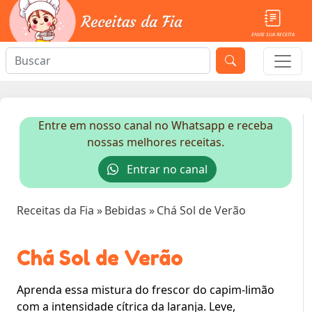
ENVIE SUA RECEITA
Entre em nosso canal no Whatsapp e receba
nossas melhores receitas.
Entrar no canal
Receitas da Fia
»
Bebidas
»
Chá Sol de Verão
Chá Sol de Verão
Aprenda essa mistura do frescor do capim-limão
com a intensidade cítrica da laranja. Leve,