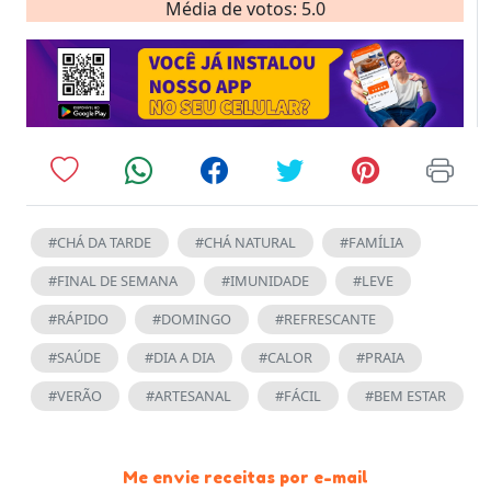
Média de votos: 5.0
#CHÁ DA TARDE
#CHÁ NATURAL
#FAMÍLIA
#FINAL DE SEMANA
#IMUNIDADE
#LEVE
#RÁPIDO
#DOMINGO
#REFRESCANTE
#SAÚDE
#DIA A DIA
#CALOR
#PRAIA
#VERÃO
#ARTESANAL
#FÁCIL
#BEM ESTAR
Me envie receitas por e-mail