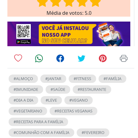
Média de votos: 5.0
#ALMOÇO
#JANTAR
#FITNESS
#FAMÍLIA
#IMUNIDADE
#SAÚDE
#RESTAURANTE
#DIA A DIA
#LEVE
#VEGANO
#VEGETARIANO
#RECEITAS VEGANAS
#RECEITAS PARA A FAMÍLIA
#COMUNHÃO COM A FAMÍLIA
#FEVEREIRO