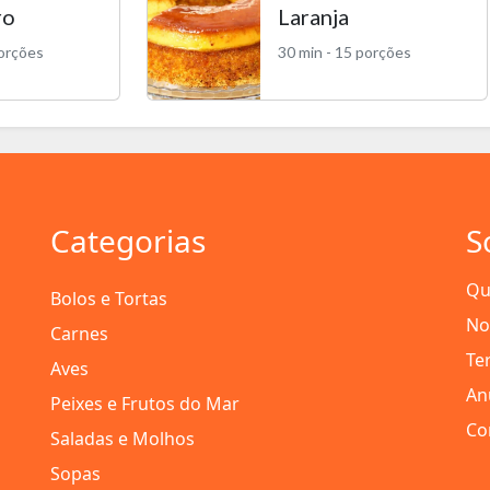
ro
Laranja
porções
30 min - 15 porções
Categorias
S
Qu
Bolos e Tortas
No
Carnes
Te
Aves
An
Peixes e Frutos do Mar
Co
Saladas e Molhos
Sopas