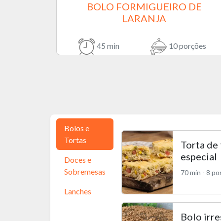
BOLO FORMIGUEIRO DE
LARANJA
45 min
10 porções
Bolos e
Tortas
Torta de
especial
Doces e
Sobremesas
70 min - 8 p
Lanches
Bolo irre