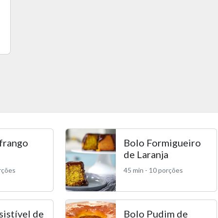
 frango
Bolo Formigueiro
de Laranja
orções
45 min - 10 porções
sistível de
Bolo Pudim de