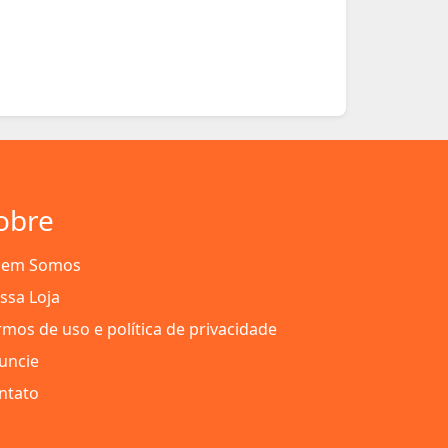
obre
em Somos
ssa Loja
rmos de uso e política de privacidade
uncie
ntato