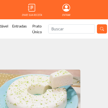
ENVIE SUA RECEITA
ENTRAR
dável
Entradas
Prato
Único