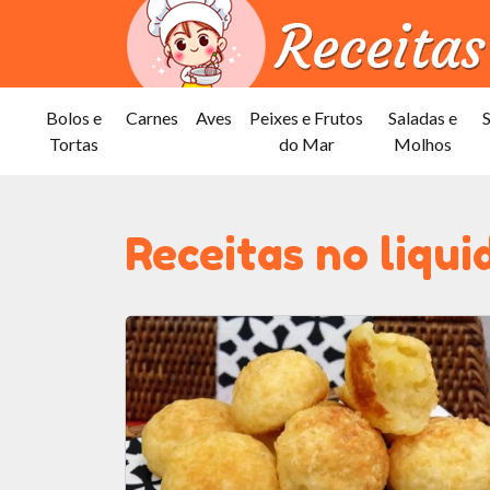
Bolos e
Carnes
Aves
Peixes e Frutos
Saladas e
Tortas
do Mar
Molhos
Receitas no liqui