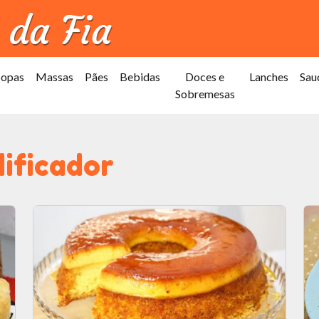
Sopas
Massas
Pães
Bebidas
Doces e
Lanches
Sau
Sobremesas
dificador