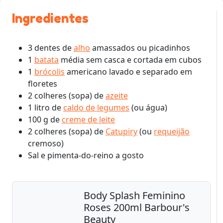
Ingredientes
3 dentes de
alho
amassados ou picadinhos
1
batata
média sem casca e cortada em cubos
1
brócolis
americano lavado e separado em
floretes
2 colheres (sopa) de
azeite
1 litro de
caldo de legumes
(ou água)
100 g de
creme de leite
2 colheres (sopa) de
Catupiry
(ou
requeijão
cremoso)
Sal e pimenta-do-reino a gosto
Body Splash Feminino
Roses 200ml Barbour's
Beauty