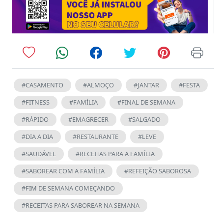
#CASAMENTO
#ALMOÇO
#JANTAR
#FESTA
#FITNESS
#FAMÍLIA
#FINAL DE SEMANA
#RÁPIDO
#EMAGRECER
#SALGADO
#DIA A DIA
#RESTAURANTE
#LEVE
#SAUDÁVEL
#RECEITAS PARA A FAMÍLIA
#SABOREAR COM A FAMÍLIA
#REFEIÇÃO SABOROSA
#FIM DE SEMANA COMEÇANDO
#RECEITAS PARA SABOREAR NA SEMANA