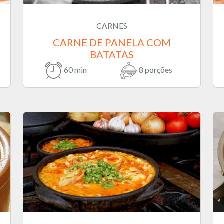
CARNES
CARNE DE PANELA COM
BATATAS
60 min
8 porções