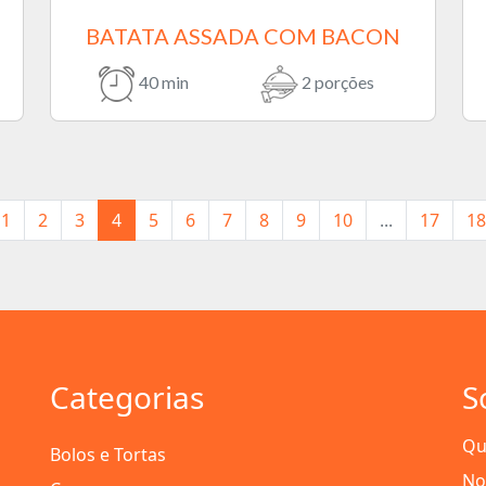
BATATA ASSADA COM BACON
40 min
2 porções
1
2
3
4
5
6
7
8
9
10
...
17
18
Categorias
S
Qu
Bolos e Tortas
No