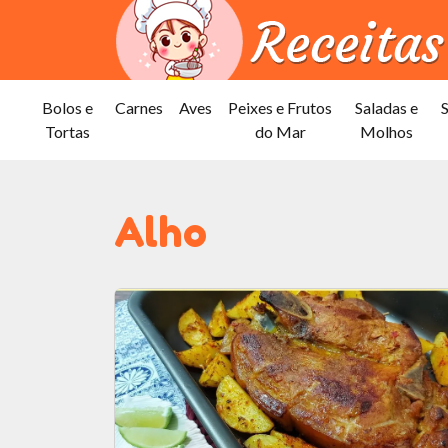
Bolos e
Carnes
Aves
Peixes e Frutos
Saladas e
Tortas
do Mar
Molhos
Alho