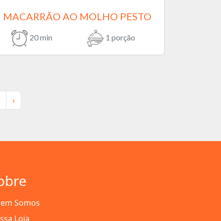
MACARRÃO AO MOLHO PESTO
20 min
1 porção
›
obre
em Somos
ssa Loja