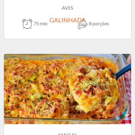
AVES
GALINHADA
75 min
8 porções
MASSAS