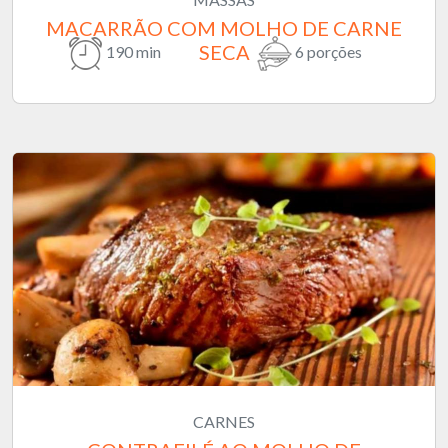
MACARRÃO COM MOLHO DE CARNE
SECA
190 min
6 porções
CARNES