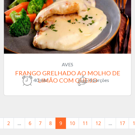
AVES
FRANGO GRELHADO AO MOLHO DE
LIMÃO COM QUEIJO
40 min
4 porções
2
...
6
7
8
9
10
11
12
...
17