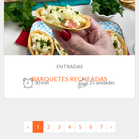
ENTRADAS
BARQUETES RECHEADAS
30 min
25 unidades
‹
1
2
3
4
5
6
7
›