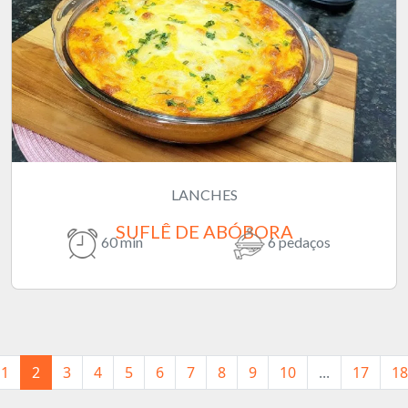
LANCHES
SUFLÊ DE ABÓBORA
60 min
6 pedaços
1
2
3
4
5
6
7
8
9
10
...
17
18