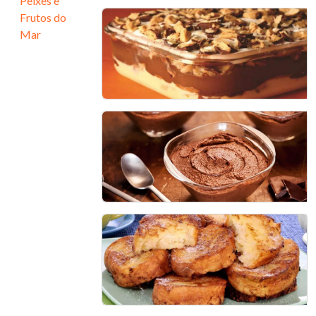
Peixes e
Frutos do
Delícia de Chocolate: Torta
Mar
de Chocolate com Doce de
Leite
30 min - 15 pedaços
Sobremesa cremosa com
Bombom Sonho de Valsa
30 min - 8 porções
Mousse de Chocolate Sem
Açúcar
45 min - 6 porções