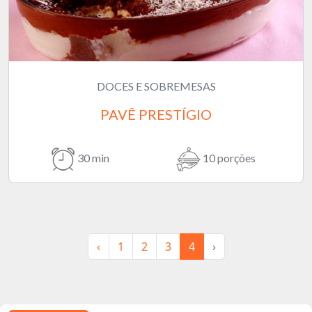
DOCES E SOBREMESAS
PAVÊ PRESTÍGIO
30 min
10 porções
‹
1
2
3
4
›