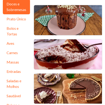
Doces e
Sobremesas
Prato Único
Bolos e
Tortas
Aves
Chocotone Trufado de
Chocolate
Carnes
30 min - 7 porções
Massas
Entradas
Pavê prestígio
Saladas e
Molhos
30 min - 10 porções
Saudável