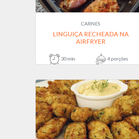
CARNES
LINGUIÇA RECHEADA NA
AIRFRYER
30 min
4 porções