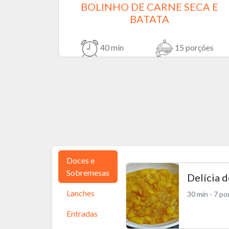
BOLINHO DE CARNE SECA E
BATATA
40 min
15 porções
Doces e
Sobremesas
Delícia 
Lanches
30 min - 7 p
Entradas