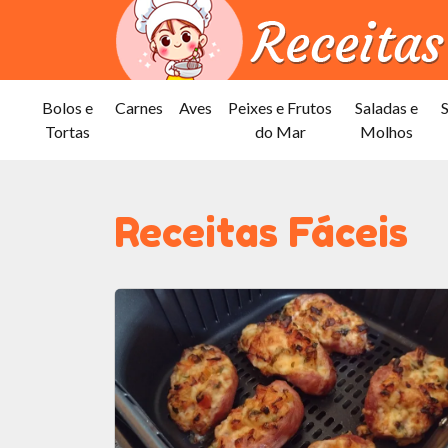
Bolos e
Carnes
Aves
Peixes e Frutos
Saladas e
Tortas
do Mar
Molhos
Receitas Fáceis