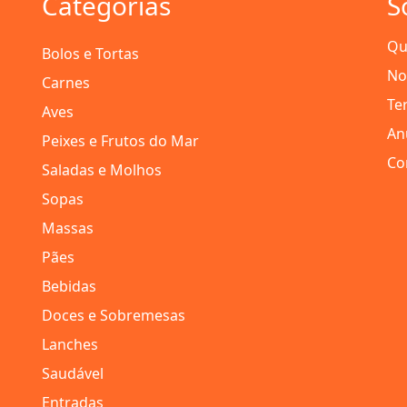
Categorias
S
Qu
Bolos e Tortas
No
Carnes
Te
Aves
An
Peixes e Frutos do Mar
Co
Saladas e Molhos
Sopas
Massas
Pães
Bebidas
Doces e Sobremesas
Lanches
Saudável
Entradas