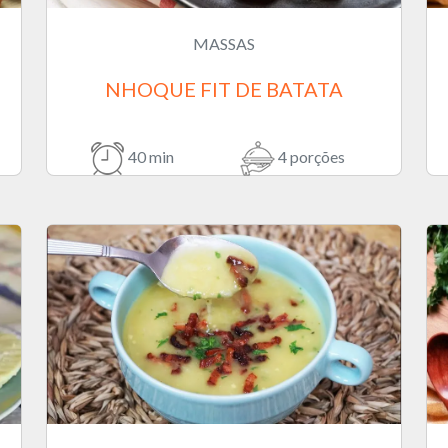
MASSAS
NHOQUE FIT DE BATATA
40 min
4 porções