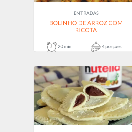
ENTRADAS
BOLINHO DE ARROZ COM
RICOTA
20 min
4 porções