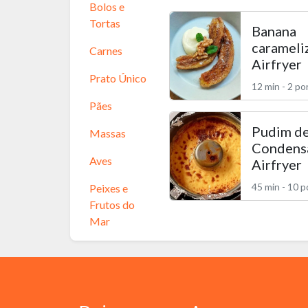
Bolos e
Tortas
Banana
carameli
Carnes
Airfryer
Prato Único
12 min - 2 po
Pães
Pudim de
Massas
Condens
Aves
Airfryer
45 min - 10 
Peixes e
Frutos do
Mar