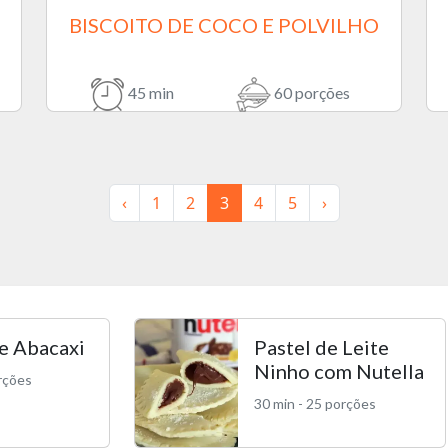
BISCOITO DE COCO E POLVILHO
45 min
60 porções
‹
1
2
3
4
5
›
de Abacaxi
Pastel de Leite
Ninho com Nutella
orções
30 min - 25 porções