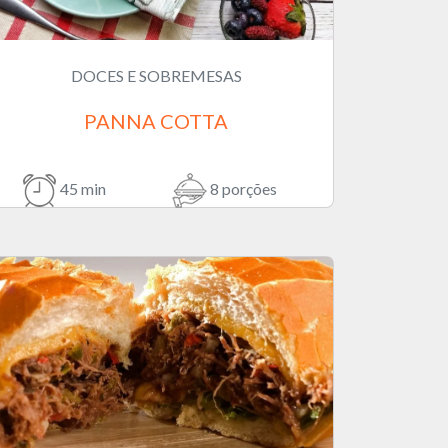
DOCES E SOBREMESAS
PANNA COTTA
45 min
8 porções