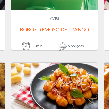
AVES
BOBÓ CREMOSO DE FRANGO
35 min
6 porções