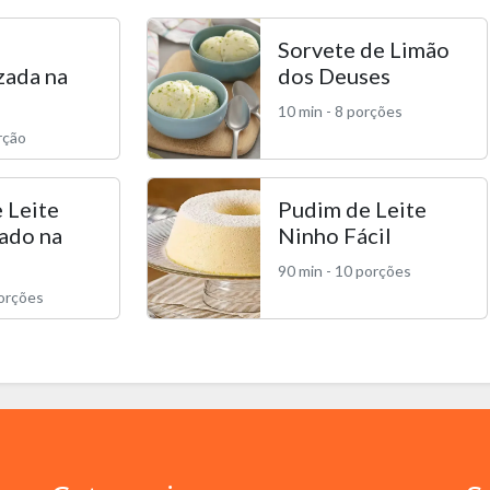
Sorvete de Limão
zada na
dos Deuses
10 min - 8 porções
rção
 Leite
Pudim de Leite
ado na
Ninho Fácil
90 min - 10 porções
porções