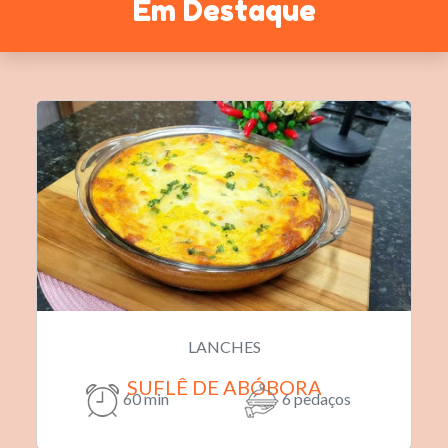
Em Destaque
LANCHES
SUFLÊ DE ABÓBORA
60 min
6 pedaços