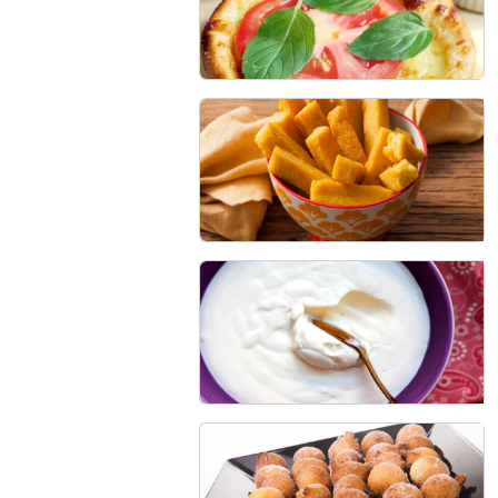
80 min - 6 porções
Esfiha Fit
40 min - 8 unidades
Polenta Frita
50 min - 4 porções
Cream Cheese Caseiro
25 min - 6 porções