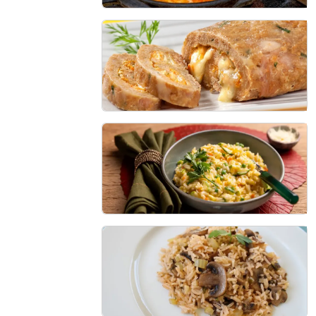
Mojica de Pintado
30 min - 6 porções
Rocambole de Frango
60 min - 8 porções
Risoto Colorido
25 min - 3 porções