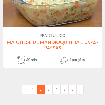
PRATO ÚNICO
MAIONESE DE MANDIOQUINHA E UVAS-
PASSAS
30 min
4 porções
‹
1
2
3
4
5
6
›