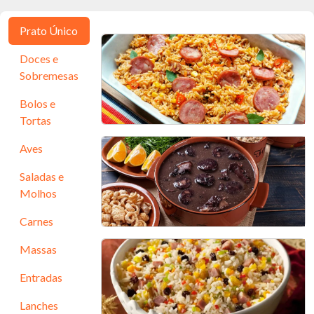
Prato Único
Doces e
Sobremesas
Bolos e
Tortas
Aves
Arroz Temperado Colorido
e Fácil
Saladas e
Molhos
45 min - 5 porções
Carnes
Massas
Deliciosa Feijoada Caseira
Entradas
60 min - 7 porções
Lanches