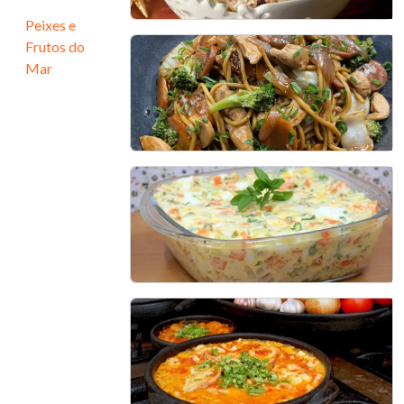
Peixes e
Frutos do
Arroz à Grega Tradicional
Mar
20 min - 15 porções
Yakisoba de Frango
30 min - 7 porções
Maionese de Mandioquinha
e Uvas-passas
30 min - 4 porções