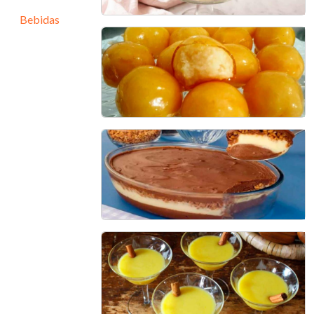
Bebidas
Banana pudding
30 min - 8 porções
Bala Baiana
60 min - 10 porções
Ovo de Pascoa na Travessa
30 min - 10 porções