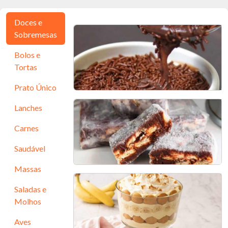
Doces e
Sobremesas
Bolos e
Tortas
Prato Único
Lanches
Brigadeiro na Caneca
Carnes
5 min - 1 porção
Saudável
Massas
Palha Italiana
Saladas e
Molhos
20 min - 30 porções
Aves