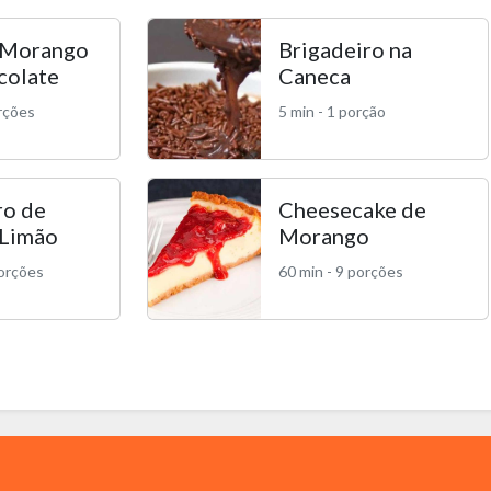
 Morango
Brigadeiro na
colate
Caneca
orções
5 min - 1 porção
ro de
Cheesecake de
 Limão
Morango
porções
60 min - 9 porções