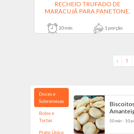
RECHEIO TRUFADO DE
MARACUJÁ PARA PANETONE.
20 min
1 porção
‹
1
Doces e
Sobremesas
Biscoito
Amantei
Bolos e
Tortas
50 min - 10 
Prato Único