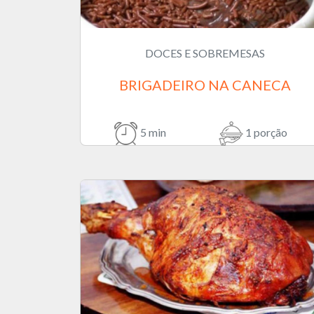
DOCES E SOBREMESAS
BRIGADEIRO NA CANECA
5 min
1 porção