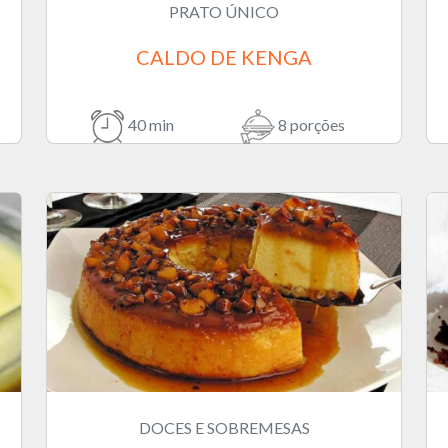
PRATO ÚNICO
CALDO DE KENGA
40 min
8 porções
DOCES E SOBREMESAS