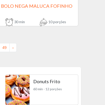
BOLO NEGA MALUCA FOFINHO
30 min
10 porções
49
›
Donuts Frito
60 min - 12 porções