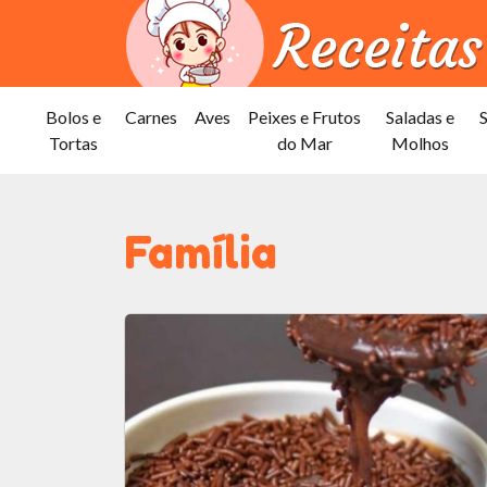
Bolos e
Carnes
Aves
Peixes e Frutos
Saladas e
Tortas
do Mar
Molhos
Família