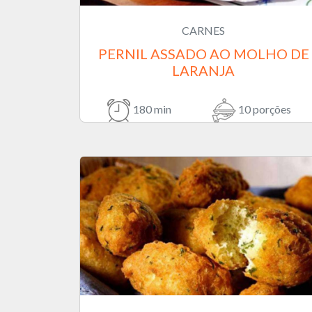
CARNES
PERNIL ASSADO AO MOLHO DE
LARANJA
180 min
10 porções