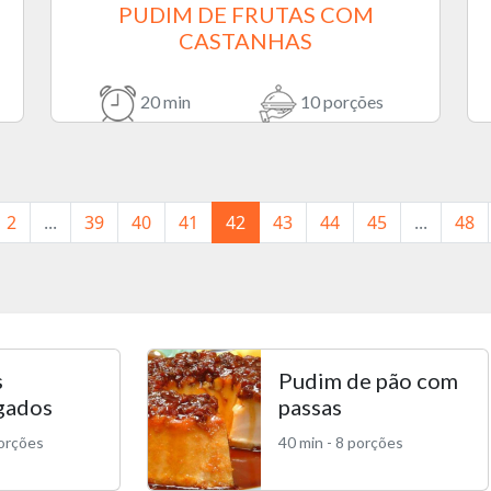
PUDIM DE FRUTAS COM
CASTANHAS
20 min
10 porções
2
...
39
40
41
42
43
44
45
...
48
s
Pudim de pão com
gados
passas
porções
40 min - 8 porções