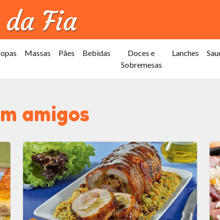
Sopas
Massas
Pães
Bebidas
Doces e
Lanches
Sau
Sobremesas
m amigos