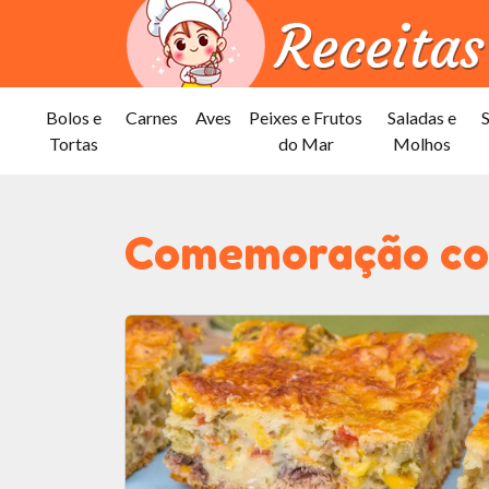
Bolos e
Carnes
Aves
Peixes e Frutos
Saladas e
Tortas
do Mar
Molhos
Comemoração co