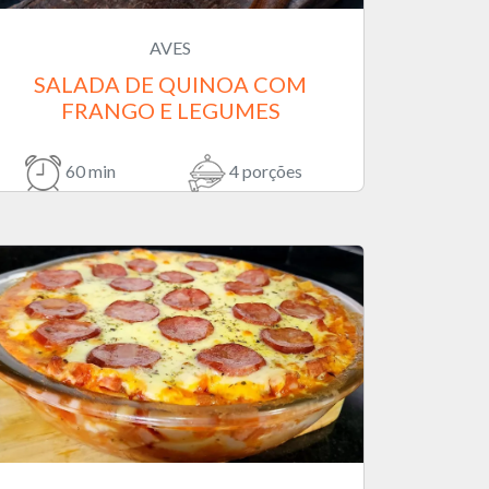
AVES
SALADA DE QUINOA COM
FRANGO E LEGUMES
60 min
4 porções