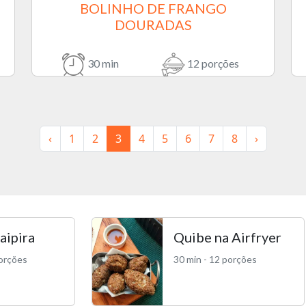
BOLINHO DE FRANGO
DOURADAS
30 min
12 porções
‹
1
2
3
4
5
6
7
8
›
aipira
Quibe na Airfryer
porções
30 min - 12 porções