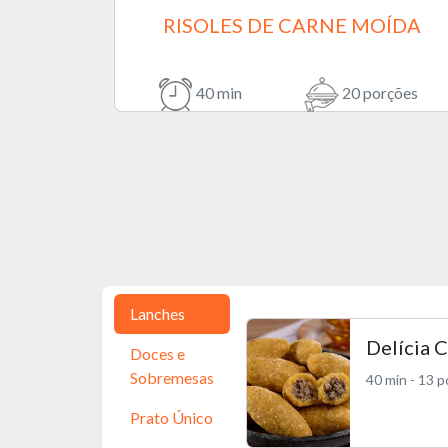
RISOLES DE CARNE MOÍDA
40 min
20 porções
Lanches
Delícia C
Doces e
Sobremesas
40 min - 13 
Prato Único