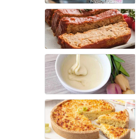
Chia com iogurte
10min - 2 porções
Bolo de Lentilha
55 min - 4 porções
Leite Condensado Fit
10 min - 8 porções