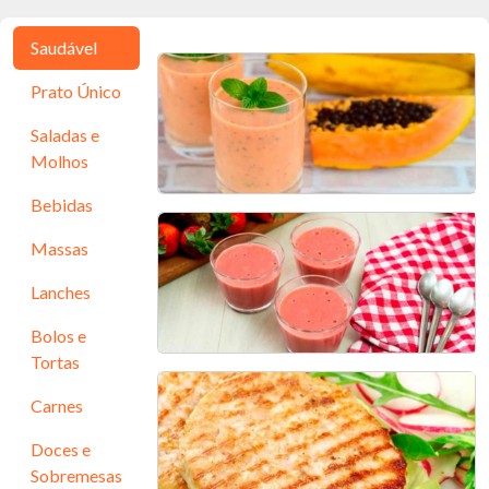
Saudável
Prato Único
Saladas e
Molhos
Bebidas
Smoothie Caroteno
Massas
10 min - 2 porções
Lanches
Bolos e
Tortas
Danoninho de Morango Fit
Carnes
30 min - 4 porções
Doces e
Sobremesas