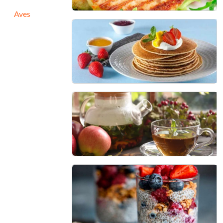
Aves
Hambúrguer de Frango
Funcional
30 min - 6 porções
Panqueca de Quinoa
20 min - 8 porções
Chá Termogênico da Vovó
10 min - 1 porção