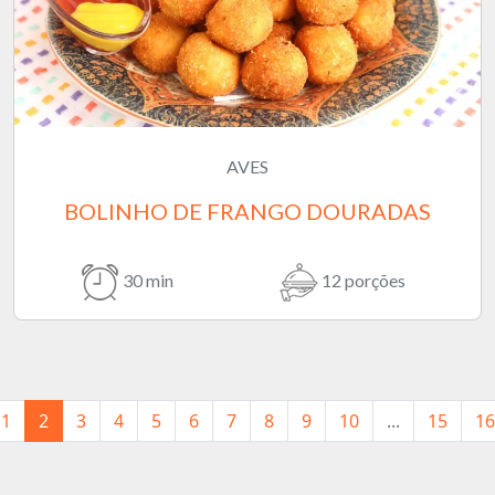
AVES
BOLINHO DE FRANGO DOURADAS
30 min
12 porções
1
2
3
4
5
6
7
8
9
10
...
15
16